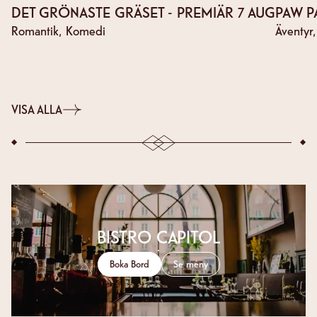
DET GRÖNASTE GRÄSET - PREMIÄR 7 AUG
PAW P
Romantik, Komedi
Äventyr
VISA ALLA
BISTRO CAPITOL
Boka Bord
Se meny