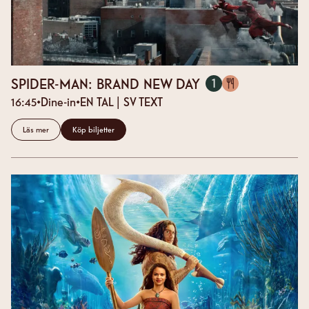
(16:45)
SPIDER-MAN: BRAND NEW DAY
1
SALONG
16:45
Dine-in
EN
TAL
| SV TEXT
Läs mer
Köp biljetter