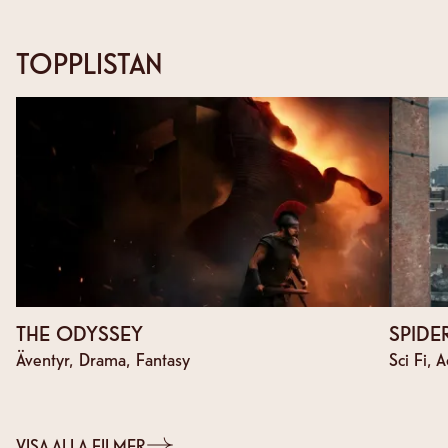
TOPPLISTAN
THE ODYSSEY
SPIDE
Äventyr, Drama, Fantasy
Sci Fi, 
VISA ALLA FILMER