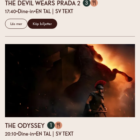
(17:40)
THE DEVIL WEARS PRADA 2
3
SALONG
17:40
Dine-in
EN
TAL
| SV TEXT
Läs mer
Köp biljetter
(20:10)
THE ODYSSEY
1
SALONG
20:10
Dine-in
EN
TAL
| SV TEXT