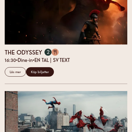
(16:30)
THE ODYSSEY
2
SALONG
16:30
Dine-in
EN
TAL
| SV TEXT
Läs mer
Köp biljetter