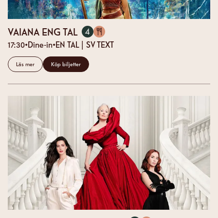
(17:30)
VAIANA ENG TAL
4
SALONG
17:30
Dine-in
EN
TAL
| SV TEXT
Läs mer
Köp biljetter