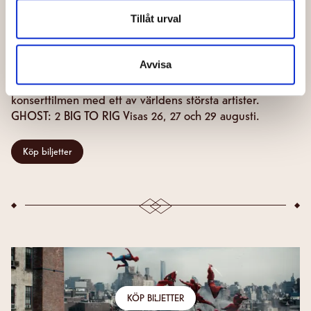
GHOST: 2 BIG TO RIG
Tillåt urval
Upplev svenska världssensationen GHOST SKELETOUR-
turné som en i publiken på de två utsålda Mexico city-
Avvisa
konserterna, filmad på krispig 16mm och med fantastisk
ljudupptagning är 2 BIG TO RIG den oslagbara
konsertfilmen med ett av världens största artister.
GHOST: 2 BIG TO RIG Visas 26, 27 och 29 augusti.
Köp biljetter
KÖP BILJETTER