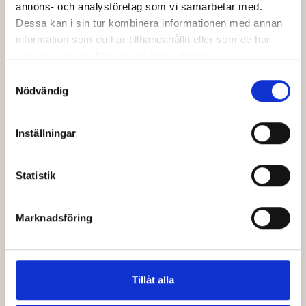
annons- och analysföretag som vi samarbetar med.
Dessa kan i sin tur kombinera informationen med annan
LADDA FLER VISNINGAR
information som du har tillhandahållit eller som de har
samlat in när du har använt deras tjänster.
Samtyckesval
Nödvändig
Inställningar
Statistik
Marknadsföring
Tillåt alla
BILJETTER UTE!