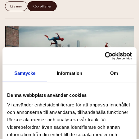
Läs mer
Köp biljetter
Samtycke
Information
Om
Denna webbplats använder cookies
(20:20)
Vi använder enhetsidentifierare för att anpassa innehållet
SPIDER-MAN: BRAND NEW DAY
4
SALONG
och annonserna till användarna, tillhandahålla funktioner
20:20
Dine-in
EN
TAL
| SV TEXT
för sociala medier och analysera vår trafik. Vi
vidarebefordrar även sådana identifierare och annan
Läs mer
Köp biljetter
information från din enhet till de sociala medier och