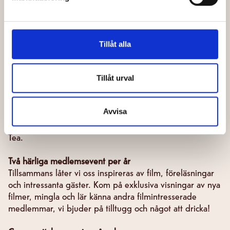
BLI MEDLEM
Tillåt alla
Välj din medlemsnivå: 4 eller 6 inkluderade biobiljetter
Tillåt urval
per år
Dina biljetter är giltiga till följande visningar på vårt
Avvisa
ordinarie bioprogram: Dine-in, Sing- och Partyalong,
seniorbio, familjematinéer, smygpremiärer och Afternoon
Tea.
Två härliga medlemsevent per år
Tillsammans låter vi oss inspireras av film, föreläsningar
och intressanta gäster. Kom på exklusiva visningar av nya
filmer, mingla och lär känna andra filmintresserade
medlemmar, vi bjuder på tilltugg och något att dricka!