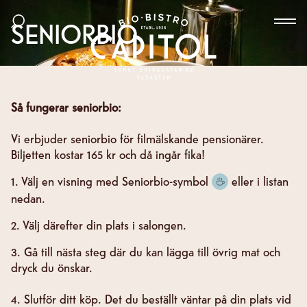
Bio Capitol
SENIORBIO
Hoppa
Sök bland filmer
till
Väx
huvudinnehåll
Så fungerar seniorbio:
Vi erbjuder seniorbio för filmälskande pensionärer.
Biljetten kostar 165 kr och då ingår fika!
1. Välj en visning med Seniorbio-symbol
eller i listan
nedan.
2. Välj därefter din plats i salongen.
3. Gå till nästa steg där du kan lägga till övrig mat och
dryck du önskar.
4. Slutför ditt köp. Det du beställt väntar på din plats vid