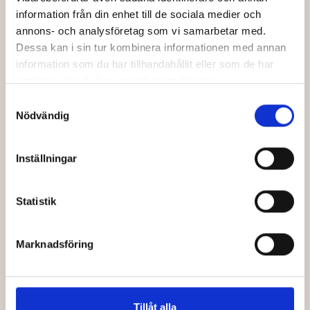
information från din enhet till de sociala medier och
annons- och analysföretag som vi samarbetar med.
SENIORBIO: FLAGGAN
Dessa kan i sin tur kombinera informationen med annan
Komedi
information som du har tillhandahållit eller som de har
samlat in när du har använt deras tjänster.
Läs mer
Köp biljetter
Samtyckesval
Nödvändig
Inställningar
Statistik
Marknadsföring
Tillåt alla