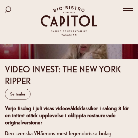
Bio Capitol
Hoppa
Sök bland filmer
till
Väx
huvudinnehåll
VIDEO INVEST: THE NEW YORK
RIPPER
Se trailer
Varje tisdag i juli visas
videovåldsklassiker i salong 3 för
en intimt otäck upplevelse i oklippta restaurerade
originalversioner
Den svenska VHSerans mest legendariska bolag