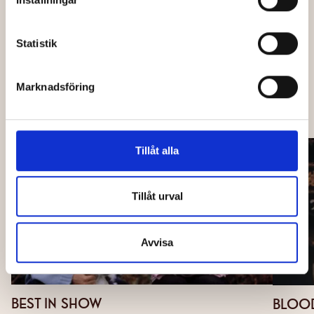
Jag har läst och godkänner Bio Capitols
*
integritetspolicy
.
Statistik
Skicka
Marknadsföring
OCKSÅ PÅ CAPITOL
Tillåt alla
Tillåt urval
Avvisa
BEST IN SHOW
BLOOD