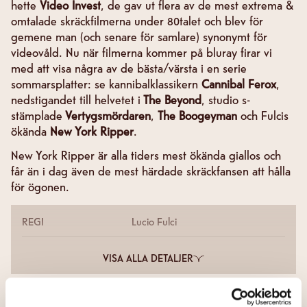
hette
Video Invest
, de gav ut flera av de mest extrema &
omtalade skräckfilmerna under 80talet och blev för
gemene man (och senare för samlare) synonymt för
videovåld. Nu när filmerna kommer på bluray firar vi
med att visa några av de bästa/värsta i en serie
sommarsplatter: se kannibalklassikern
Cannibal Ferox
,
nedstigandet till helvetet i
The Beyond
, studio s-
stämplade
Vertygsmördaren
,
The Boogeyman
och Fulcis
ökända
New York Ripper
.
New York Ripper är alla tiders mest ökända giallos och
får än i dag även de mest härdade skräckfansen att hålla
för ögonen.
REGI
Lucio Fulci
VISA ALLA DETALJER