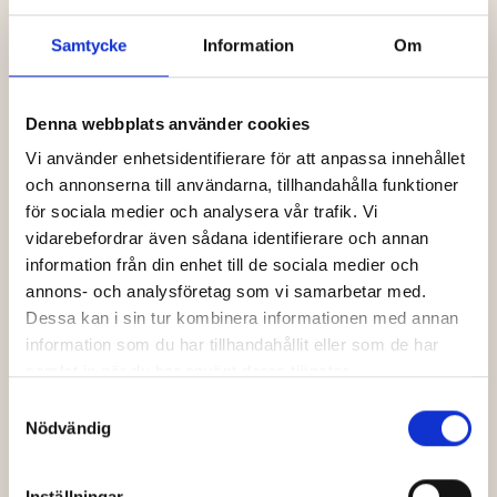
Samtycke
Information
Om
INGA SCHEMALAGDA VISNINGAR FINNS
Denna webbplats använder cookies
Prenumerera på nyhetsbrevet och få information om
Vi använder enhetsidentifierare för att anpassa innehållet
kommande biljettsläpp
och annonserna till användarna, tillhandahålla funktioner
för sociala medier och analysera vår trafik. Vi
Förnamn
vidarebefordrar även sådana identifierare och annan
information från din enhet till de sociala medier och
annons- och analysföretag som vi samarbetar med.
Efternamn
Dessa kan i sin tur kombinera informationen med annan
information som du har tillhandahållit eller som de har
samlat in när du har använt deras tjänster.
Samtyckesval
Din e-post
Nödvändig
Inställningar