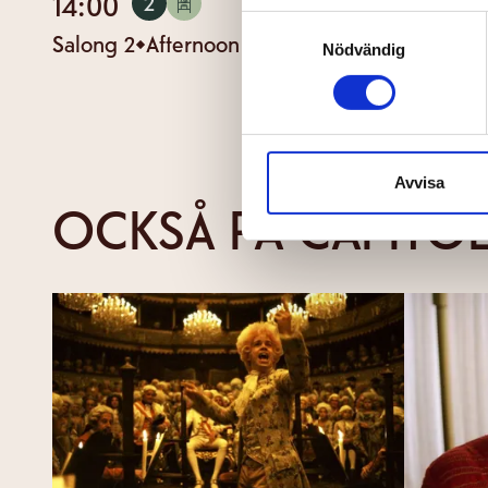
14:00
2
SALONG
Samtyckesval
Salong 2
Afternoon tea
EN
TAL
| EN TEXT
Nödvändig
Avvisa
OCKSÅ PÅ CAPITO