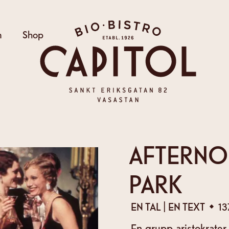
Bio Capitol
m
Shop
AFTERNO
PARK
|
EN
TAL
EN
TEXT
13
En grupp aristokrater