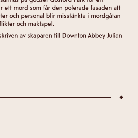
far ett mord som får den polerade fasaden att
er och personal blir misstänkta i mordgåtan
flikter och maktspel.
skriven av skaparen till Downton Abbey Julian
ea-meny:
sylt
ka och färskost
ndwich
ed majonnäs
 on ryebread
ey på danskt rågbröd