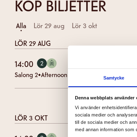
KÖP BILJETTER
Alla
Lör 29 aug
Lör 3 okt
LÖR 29 AUG
14:00
2
SALONG
Salong 2
Afternoon tea
EN
TAL
| EN TEXT
Samtycke
Denna webbplats använder 
Vi använder enhetsidentifierar
sociala medier och analysera 
LÖR 3 OKT
till de sociala medier och a
med annan information som du 