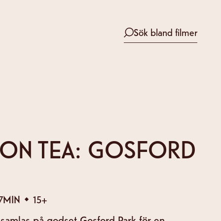
Sök bland filmer
ON TEA: GOSFORD
7
MIN
15+
 samlas på godset Gosford Park för en