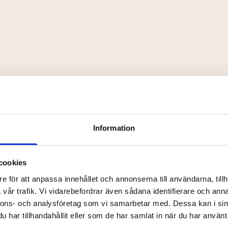
Shortbread
S
måkaka
Victoria cake
Sockerkaka med smörc
Mini Bakewell tart
Minipaj med körsbär
Till detta serveras nyb
Vill ni lyxa till det 
Information
champagne – den ultim
Vi serverar de förköp
cookies
Vänligen observera at
e för att anpassa innehållet och annonserna till användarna, tillh
individuella önskemål.
vår trafik. Vi vidarebefordrar även sådana identifierare och anna
och/eller laktosfria alt
nnons- och analysföretag som vi samarbetar med. Dessa kan i sin
VÄLKOMNA!
har tillhandahållit eller som de har samlat in när du har använt 