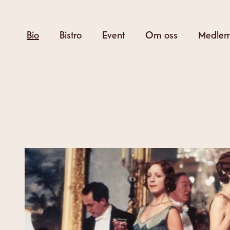
Hoppa
till
Bio
Bistro
Event
Om oss
Medle
huvudinnehåll