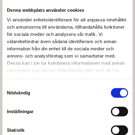
Denna webbplats använder cookies
Vi använder enhetsidentifierare för att anpassa innehållet
och annonserna till användarna, tillhandahålla funktioner
för sociala medier och analysera vår trafik. Vi
vidarebefordrar även sådana identifierare och annan
KOMEDI, DRAMA, ÄVENTYR
information från din enhet till de sociala medier och
DIGGER - PREMIÄR 2 OKT
annons- och analysföretag som vi samarbetar med.
Dessa kan i sin tur kombinera informationen med annan
”En komedi av katastrofala proportioner”. Tom Cruise
information som du har tillhandahållit eller som de har
spelar huvudrollen i Alejandro G. Iñárritus senaste film.
samlat in när du har använt deras tjänster.
Samtyckesval
Se trailer
Nödvändig
Inställningar
Statistik