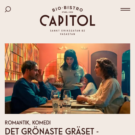
Bio Capitol
Hoppa
Sök bland filmer
till
Väx
huvudinnehåll
ROMANTIK, KOMEDI
DET GRÖNASTE GRÄSET -