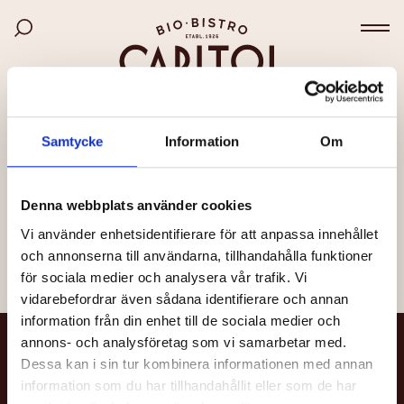
Bio Capitol
Hoppa
Sök bland filmer
till
Väx
huvudinnehåll
SIDAN KUNDE INTE HITTAS
Samtycke
Information
Om
Det kan bero på att länken är felaktig, att sidan har
flyttats eller att den inte längre finns.
Denna webbplats använder cookies
Vi använder enhetsidentifierare för att anpassa innehållet
Till startsidan
och annonserna till användarna, tillhandahålla funktioner
för sociala medier och analysera vår trafik. Vi
vidarebefordrar även sådana identifierare och annan
information från din enhet till de sociala medier och
annons- och analysföretag som vi samarbetar med.
NYHETSBREV
Dessa kan i sin tur kombinera informationen med annan
information som du har tillhandahållit eller som de har
Få nyheter och uppdateringar om din