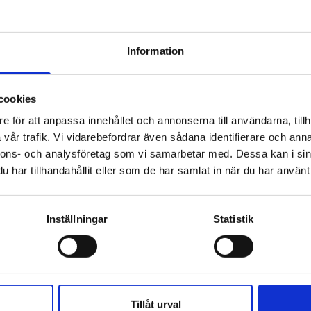
Efternamn
Information
cookies
e för att anpassa innehållet och annonserna till användarna, tillh
vår trafik. Vi vidarebefordrar även sådana identifierare och anna
t och godkänner Bio Capitols
integritetspolicy
.
*
nnons- och analysföretag som vi samarbetar med. Dessa kan i sin
har tillhandahållit eller som de har samlat in när du har använt 
Inställningar
Statistik
L
Tillåt urval