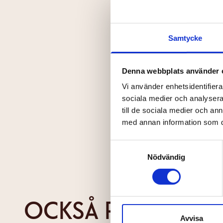
Förnamn
Samtycke
Din e-post
Denna webbplats använder 
Vi använder enhetsidentifierar
sociala medier och analysera 
Jag har läs
till de sociala medier och a
med annan information som du 
Skicka
Samtyckesval
Nödvändig
OCKSÅ PÅ CAPITO
Avvisa