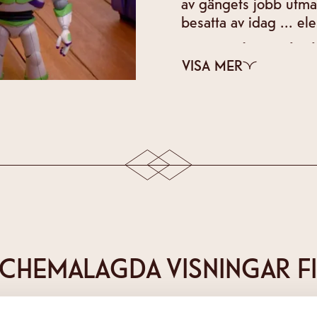
av gängets jobb utman
besatta av idag ... ele
Visas med eng tal och
VISA MER
SCHEMALAGDA VISNINGAR F
era på nyhetsbrevet och få information om kommande bil