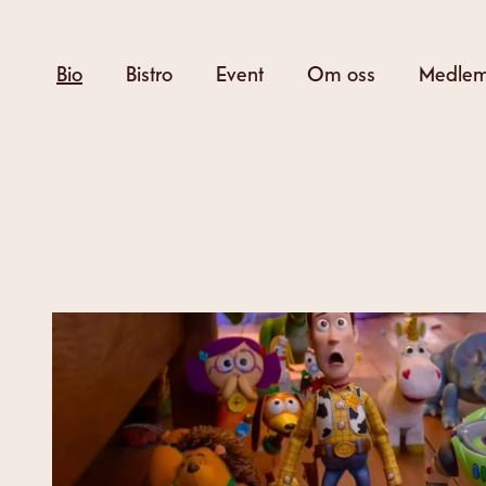
Hoppa
till
Bio
Bistro
Event
Om oss
Medle
huvudinnehåll