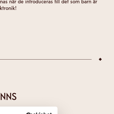
as när de introduceras till det som barn är
ktronik!
 sv text
INNS
jettsläpp