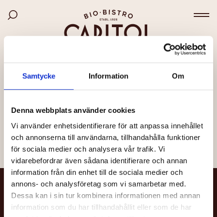
Bio Capitol
Hoppa
Sök bland filmer
till
Väx
huvudinnehåll
SIDAN KUNDE INTE HITTAS
Samtycke
Information
Om
Det kan bero på att länken är felaktig, att sidan har
flyttats eller att den inte längre finns.
Denna webbplats använder cookies
Vi använder enhetsidentifierare för att anpassa innehållet
Till startsidan
och annonserna till användarna, tillhandahålla funktioner
för sociala medier och analysera vår trafik. Vi
vidarebefordrar även sådana identifierare och annan
information från din enhet till de sociala medier och
annons- och analysföretag som vi samarbetar med.
NYHETSBREV
Dessa kan i sin tur kombinera informationen med annan
information som du har tillhandahållit eller som de har
Få nyheter och uppdateringar om din