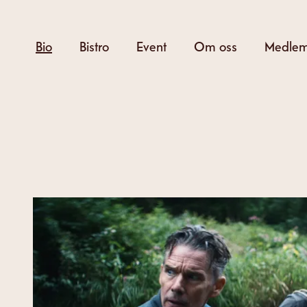
Hoppa
till
Bio
Bistro
Event
Om oss
Medle
huvudinnehåll