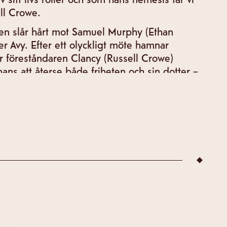
ll Crowe.
en slår hårt mot Samuel Murphy (Ethan
r Avy. Efter ett olyckligt möte hamnar
r föreståndaren Clancy (Russell Crowe)
ns att återse både friheten och sin dotter –
livsfarligt uppdrag genom Oregons
. The Weight är en äventyrlig
är Ethan Hawke gör en av sin karriärs mest
r.
Padraic McKinley