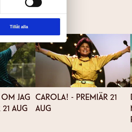
Tillåt alla
N OM JAG
CAROLA! - PREMIÄR 21
 21 AUG
AUG