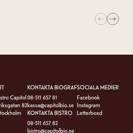
Föregående
Nästa
IT
KONTAKTA BIOGRAF
SOCIALA MEDIER
stro Capitol
08-511 657 81
Facebook
riksgatan 82
kassa@capitolbio.se
Instagram
Stockholm
KONTAKTA BISTRO
Letterboxd
08-511 657 82
bistro@capitolbio.se