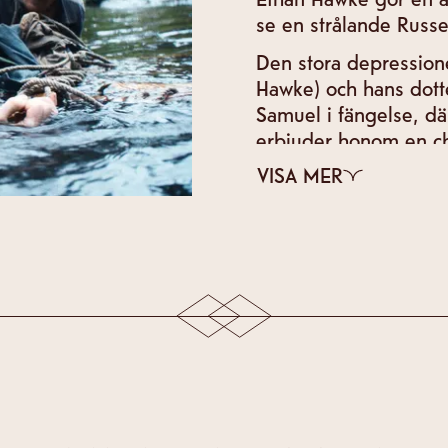
se en strålande Russe
Den stora depression
Hawke) och hans dotte
Samuel i fängelse, dä
erbjuder honom en cha
om han genomför ett 
VISA MER
skoningslösa vildmark
överlevnadsthriller d
hyllade rollprestatione
REGI