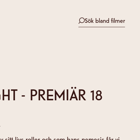
Sök bland filmer
HT - PREMIÄR 18
sitt livs roller och som hans nemesis får vi