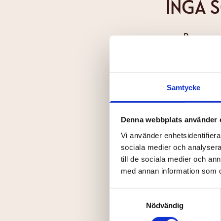
INGA 
Prenumer
Förnamn
Samtycke
Din e-post
Denna webbplats använder 
Vi använder enhetsidentifierar
sociala medier och analysera 
Jag har läs
till de sociala medier och a
Skicka
med annan information som du 
Samtyckesval
Nödvändig