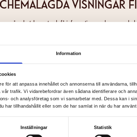
SCHEMALAGDA VISNINGAR F
era på nyhetsbrevet och få information om kommande bil
Efternamn
Information
cookies
e för att anpassa innehållet och annonserna till användarna, tillh
vår trafik. Vi vidarebefordrar även sådana identifierare och anna
t och godkänner Bio Capitols
integritetspolicy
.
*
nnons- och analysföretag som vi samarbetar med. Dessa kan i sin
har tillhandahållit eller som de har samlat in när du har använt 
Inställningar
Statistik