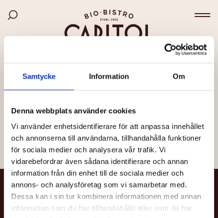
Bio Capitol
Hoppa
Sök bland filmer
till
Väx
huvudinnehåll
SIDAN KUNDE INTE HITTAS
Samtycke
Information
Om
Det kan bero på att länken är felaktig, att sidan har
flyttats eller att den inte längre finns.
Denna webbplats använder cookies
Vi använder enhetsidentifierare för att anpassa innehållet
Till startsidan
och annonserna till användarna, tillhandahålla funktioner
för sociala medier och analysera vår trafik. Vi
vidarebefordrar även sådana identifierare och annan
information från din enhet till de sociala medier och
annons- och analysföretag som vi samarbetar med.
NYHETSBREV
Dessa kan i sin tur kombinera informationen med annan
information som du har tillhandahållit eller som de har
Få nyheter och uppdateringar om din