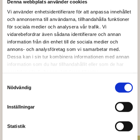
Denna webbplats använder cookies
Vi använder enhetsidentifierare för att anpassa innehållet
och annonserna till användarna, tillhandahålla funktioner
Efternamn
för sociala medier och analysera vår trafik. Vi
vidarebefordrar även sådana identifierare och annan
information från din enhet till de sociala medier och
Din e-post
annons- och analysföretag som vi samarbetar med.
Dessa kan i sin tur kombinera informationen med annan
information som du har tillhandahållit eller som de har
samlat in när du har använt deras tjänster.
Jag har läst och godkänner Bio Capitols
*
Samtyckesval
integritetspolicy
.
Nödvändig
Skicka
Inställningar
OCKSÅ PÅ CAPITOL
Statistik