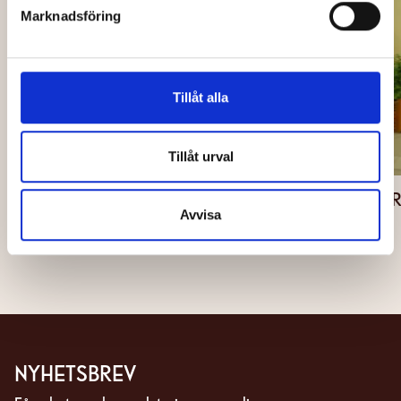
Marknadsföring
Tillåt alla
Tillåt urval
BACK
ARCO - PREMIÄR 14 AUG
Avvisa
NYHETSBREV