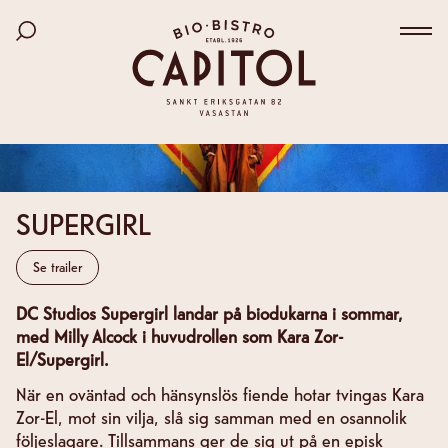
Bio Capitol
Hoppa
Sök bland filmer
till
Väx
huvudinnehåll
SUPERGIRL
Se trailer
DC Studios Supergirl landar på biodukarna i sommar,
med Milly Alcock i huvudrollen som Kara Zor-
El/Supergirl.
När en oväntad och hänsynslös fiende hotar tvingas Kara
Zor-El, mot sin vilja, slå sig samman med en osannolik
följeslagare. Tillsammans ger de sig ut på en episk