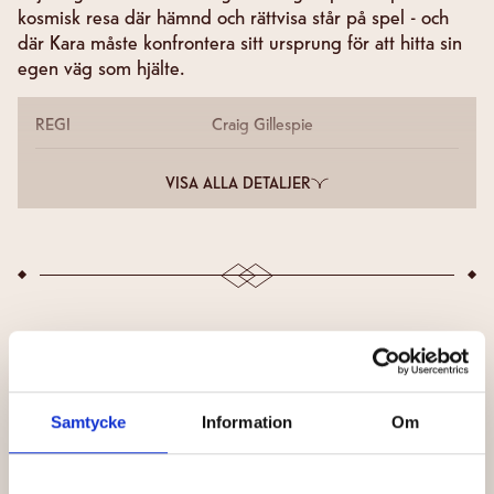
kosmisk resa där hämnd och rättvisa står på spel - och
där Kara måste konfrontera sitt ursprung för att hitta sin
egen väg som hjälte.
REGI
Craig Gillespie
VISA ALLA DETALJER
INGA SCHEMALAGDA VISNINGAR FINNS
Prenumerera på nyhetsbrevet och få information om
Samtycke
Information
Om
kommande biljettsläpp
Förnamn