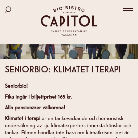
Bio Capitol
Hoppa
Sök bland filmer
till
Väx
huvudinnehåll
SENIORBIO: KLIMATET I TERAPI
Seniorbio!
Fika ingår i biljettpriset 165 kr.
Alla pensionärer välkomna!
Klimatet i terapi
är en tankeväckande och humoristisk
undersökning av sju klimatexperters innersta känslor och
tankar. Filmen handlar inte bara om klimatkrisen, det är