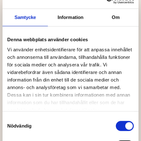
Samtycke
Information
Om
Denna webbplats använder cookies
INGA SCHEMALAGDA VISNINGAR FINNS
Vi använder enhetsidentifierare för att anpassa innehållet
och annonserna till användarna, tillhandahålla funktioner
Prenumerera på nyhetsbrevet och få information om
för sociala medier och analysera vår trafik. Vi
kommande biljettsläpp
vidarebefordrar även sådana identifierare och annan
information från din enhet till de sociala medier och
Förnamn
annons- och analysföretag som vi samarbetar med.
Dessa kan i sin tur kombinera informationen med annan
information som du har tillhandahållit eller som de har
Efternamn
samlat in när du har använt deras tjänster.
Samtyckesval
Nödvändig
Din e-post