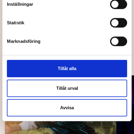
Inställningar
Jag har läst och godkänner Bio Capitols
*
Statistik
integritetspolicy
.
Skicka
Marknadsföring
OCKSÅ PÅ CAPITOL
Tillåt alla
Tillåt urval
Avvisa