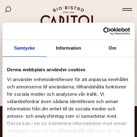
Bio Capitol
Hoppa
Sök bland filmer
till
Väx
huvudinnehåll
SIDAN KUNDE INTE HITTAS
Samtycke
Information
Om
Det kan bero på att länken är felaktig, att sidan har
flyttats eller att den inte längre finns.
Denna webbplats använder cookies
Vi använder enhetsidentifierare för att anpassa innehållet
Till startsidan
och annonserna till användarna, tillhandahålla funktioner
för sociala medier och analysera vår trafik. Vi
vidarebefordrar även sådana identifierare och annan
information från din enhet till de sociala medier och
annons- och analysföretag som vi samarbetar med.
NYHETSBREV
Dessa kan i sin tur kombinera informationen med annan
information som du har tillhandahållit eller som de har
Få nyheter och uppdateringar om din