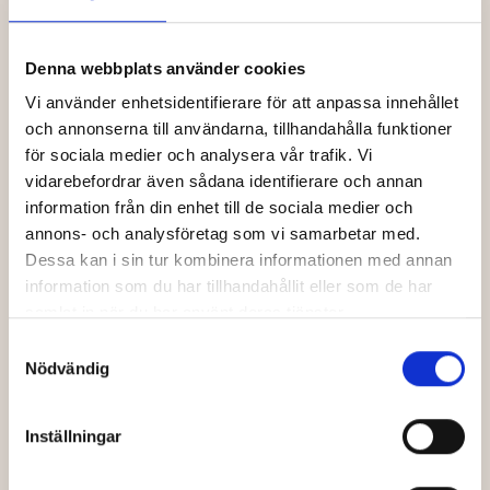
INGA SCHEMALAGDA VISNINGAR FINNS
Denna webbplats använder cookies
Prenumerera på nyhetsbrevet och få information om
kommande biljettsläpp
Vi använder enhetsidentifierare för att anpassa innehållet
och annonserna till användarna, tillhandahålla funktioner
Förnamn
för sociala medier och analysera vår trafik. Vi
vidarebefordrar även sådana identifierare och annan
information från din enhet till de sociala medier och
annons- och analysföretag som vi samarbetar med.
Efternamn
Dessa kan i sin tur kombinera informationen med annan
information som du har tillhandahållit eller som de har
samlat in när du har använt deras tjänster.
Din e-post
Samtyckesval
Nödvändig
Jag har läst och godkänner Bio Capitols
*
Inställningar
integritetspolicy
.