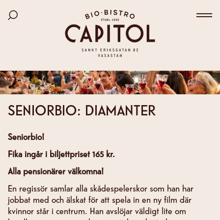
Bio Capitol
Hoppa
Sök bland filmer
till
Väx
huvudinnehåll
SENIORBIO: DIAMANTER
Seniorbio!
Fika ingår i biljettpriset 165 kr.
Alla pensionärer välkomna!
En regissör samlar alla skådespelerskor som han har
jobbat med och älskat för att spela in en ny film där
kvinnor står i centrum. Han avslöjar väldigt lite om