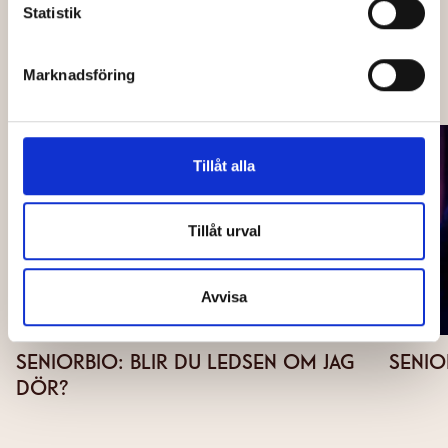
Skicka
Statistik
Marknadsföring
OCKSÅ PÅ CAPITOL
Tillåt alla
Tillåt urval
Avvisa
SENIORBIO: BLIR DU LEDSEN OM JAG
SENIO
DÖR?