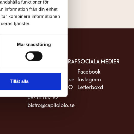
andahålla funktioner för
n information från din enhet
 tur kombinera informationen
deras tjänster.
Marknadsföring
IT
KONTAKTA BIOGRAF
SOCIALA MEDIER
stro Capitol
08-511 657 81
Facebook
riksgatan 82
kassa@capitolbio.se
Instagram
Tillåt alla
Stockholm
KONTAKTA BISTRO
Letterboxd
08-511 657 82
bistro@capitolbio.se