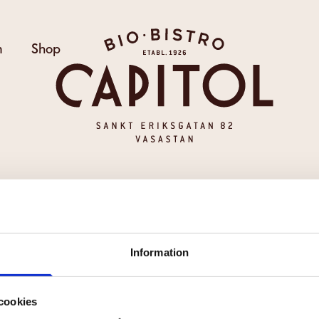
Bio Capitol
m
Shop
IDAN KUNDE INTE HITT
Information
att länken är felaktig, att sidan har flyttats eller att den i
Till startsidan
cookies