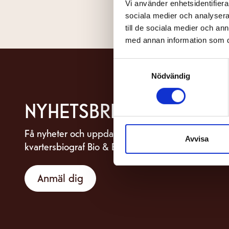
Vi använder enhetsidentifierar
sociala medier och analysera 
till de sociala medier och a
med annan information som du 
Samtyckesval
Nödvändig
NYHETSBREV
Få nyheter och uppdateringar om din
Avvisa
kvartersbiograf Bio & Bistro Capitol.
Anmäl dig