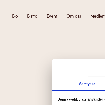
Hoppa
till
Bio
Bistro
Event
Om oss
Medle
huvudinnehåll
S
Samtycke
Det kan bero på 
Denna webbplats använder 