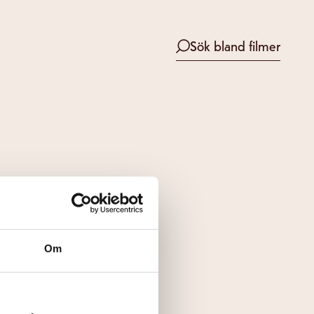
Sök bland filmer
AS
Om
nte längre finns.