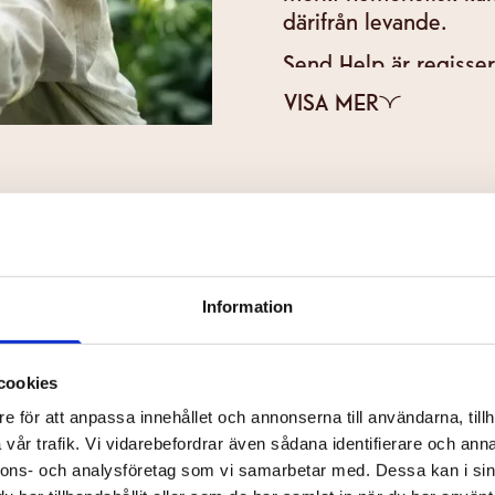
därifrån levande.
Send Help är regisse
Oscarnominerade Rac
VISA MER
huvudrollerna.
REGI
Information
cookies
SCHEMALAGDA VISNINGAR F
e för att anpassa innehållet och annonserna till användarna, tillh
vår trafik. Vi vidarebefordrar även sådana identifierare och anna
nnons- och analysföretag som vi samarbetar med. Dessa kan i sin
era på nyhetsbrevet och få information om kommande bil