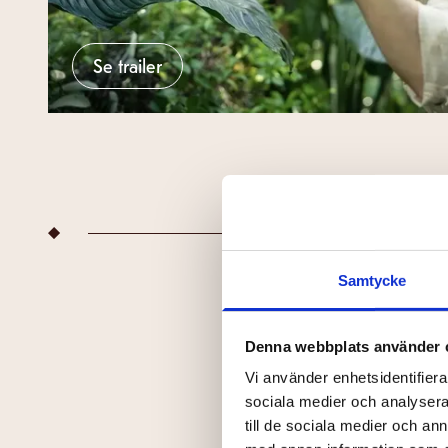
Se trailer
Samtycke
Denna webbplats använder 
INGA 
Vi använder enhetsidentifierar
sociala medier och analysera 
till de sociala medier och a
Prenumer