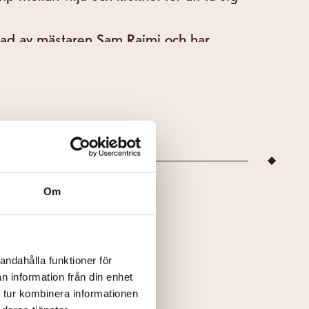
rad av mästaren Sam Raimi och har
hel McAdams och Dylan O'Brien i
Sam Raimi
Om
INNS
andahålla funktioner för
n information från din enhet
 tur kombinera informationen
jettsläpp