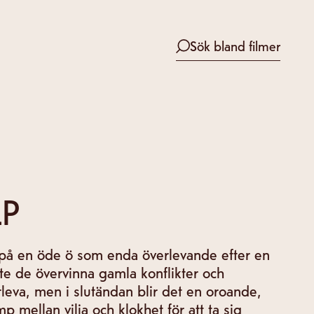
Sök bland filmer
LP
r på en öde ö som enda överlevande efter en
te de övervinna gamla konflikter och
rleva, men i slutändan blir det en oroande,
 mellan vilja och klokhet för att ta sig