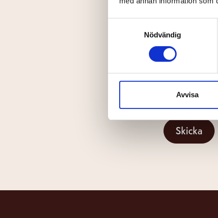
med annan information som du 
Förnamn
Samtyckesval
Nödvändig
Din e-post
Avvisa
Jag har läs
Skicka