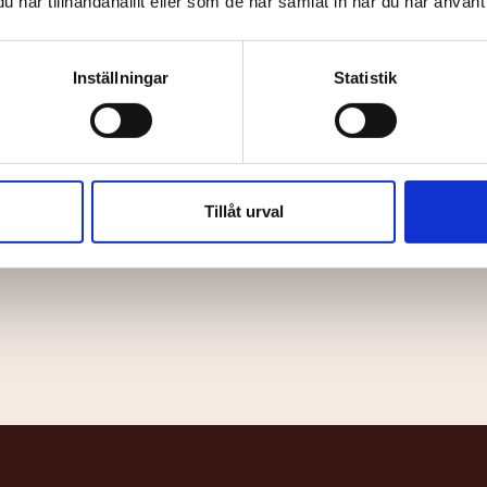
har tillhandahållit eller som de har samlat in när du har använt 
Efternamn
Inställningar
Statistik
Tillåt urval
t och godkänner Bio Capitols
integritetspolicy
.
*