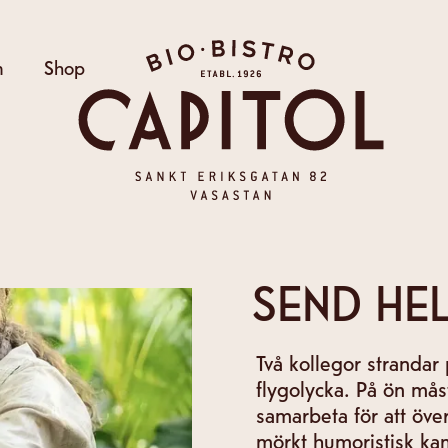
Bio Capitol
m
Shop
SEND HE
Två kollegor stranda
flygolycka. På ön mås
samarbeta för att öve
mörkt humoristisk kamp