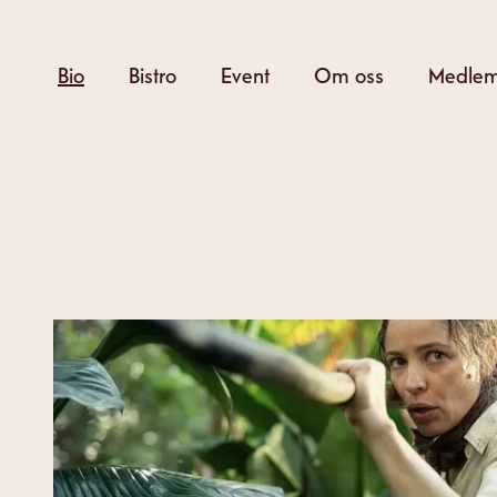
Hoppa
till
Bio
Bistro
Event
Om oss
Medle
huvudinnehåll