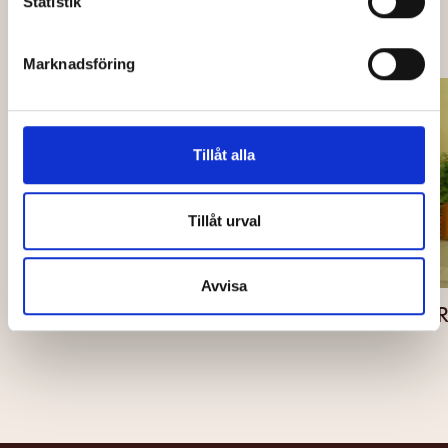
Statistik
OCKSÅ PÅ CAPITOL
Marknadsföring
Tillåt alla
Tillåt urval
Avvisa
BACK
ARCO - PREMIÄR 14 AUG