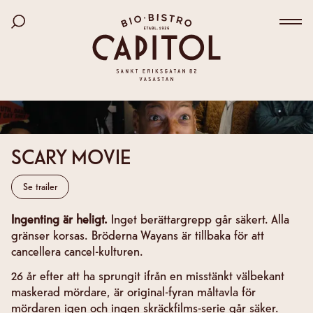
Bio Capitol
Hoppa
Sök bland filmer
till
Väx
huvudinnehåll
SCARY MOVIE
Se trailer
Ingenting är heligt.
Inget berättargrepp går säkert. Alla
gränser korsas. Bröderna Wayans är tillbaka för att
cancellera cancel-kulturen.
26 år efter att ha sprungit ifrån en misstänkt välbekant
maskerad mördare, är original-fyran måltavla för
mördaren igen och ingen skräckfilms-serie går säker.