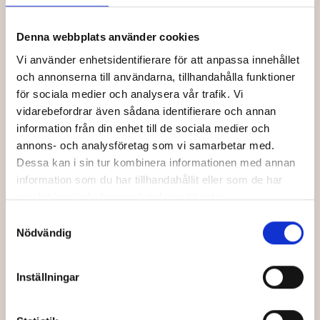
Prenumerera på nyhetsbrevet och få information om
kommande biljettsläpp
Denna webbplats använder cookies
Vi använder enhetsidentifierare för att anpassa innehållet
Förnamn
och annonserna till användarna, tillhandahålla funktioner
för sociala medier och analysera vår trafik. Vi
vidarebefordrar även sådana identifierare och annan
Efternamn
information från din enhet till de sociala medier och
annons- och analysföretag som vi samarbetar med.
Dessa kan i sin tur kombinera informationen med annan
Din e-post
information som du har tillhandahållit eller som de har
samlat in när du har använt deras tjänster.
Samtyckesval
Nödvändig
Jag har läst och godkänner Bio Capitols
*
integritetspolicy
.
Inställningar
Skicka