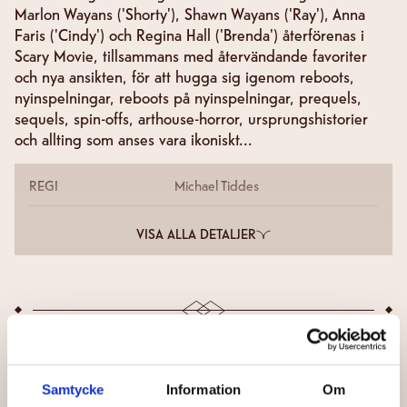
Marlon Wayans ('Shorty'), Shawn Wayans ('Ray'), Anna
Faris ('Cindy') och Regina Hall ('Brenda') återförenas i
Scary Movie, tillsammans med återvändande favoriter
och nya ansikten, för att hugga sig igenom reboots,
nyinspelningar, reboots på nyinspelningar, prequels,
sequels, spin-offs, arthouse-horror, ursprungshistorier
och allting som anses vara ikoniskt...
REGI
Michael Tiddes
VISA ALLA DETALJER
INGA SCHEMALAGDA VISNINGAR FINNS
Samtycke
Information
Om