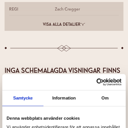
REGI
Zach Cregger
VISA ALLA DETALJER
INGA SCHEMALAGDA VISNINGAR FINNS
Prenumerera på nyhetsbrevet och få information om
kommande biljettsläpp
Samtycke
Information
Om
Förnamn
Denna webbplats använder cookies
Efternamn
Vi använder enhetsidentifierare för att anpassa innehållet