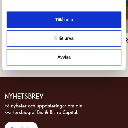
Tillåt alla
Tillåt urval
BACK
ARCO - PREMIÄR 14 AUG
Avvisa
NYHETSBREV
Få nyheter och uppdateringar om din
kvartersbiograf Bio & Bistro Capitol.
Anmäl dig