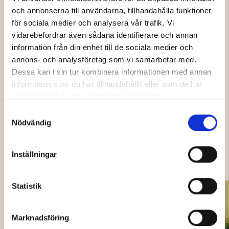
och annonserna till användarna, tillhandahålla funktioner
för sociala medier och analysera vår trafik. Vi
vidarebefordrar även sådana identifierare och annan
Din e-post
information från din enhet till de sociala medier och
annons- och analysföretag som vi samarbetar med.
Dessa kan i sin tur kombinera informationen med annan
Jag har läst och godkänner Bio Capitols
*
information som du har tillhandahållit eller som de har
integritetspolicy
.
samlat in när du har använt deras tjänster.
Samtyckesval
Skicka
Nödvändig
Inställningar
OCKSÅ PÅ CAPITOL
Statistik
Marknadsföring