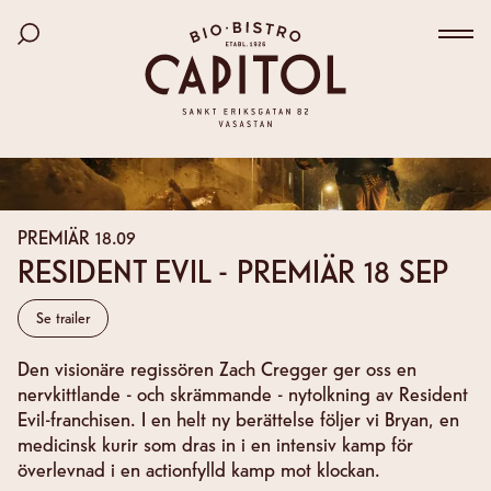
Bio Capitol
Hoppa
Sök bland filmer
till
Väx
huvudinnehåll
PREMIÄR
18.09
RESIDENT EVIL - PREMIÄR 18 SEP
Se trailer
Den visionäre regissören Zach Cregger ger oss en
nervkittlande - och skrämmande - nytolkning av Resident
Evil-franchisen. I en helt ny berättelse följer vi Bryan, en
medicinsk kurir som dras in i en intensiv kamp för
överlevnad i en actionfylld kamp mot klockan.