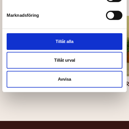
OCKSÅ PÅ CAPITOL
Marknadsföring
Tillåt alla
Tillåt urval
Avvisa
BACK
ARCO - PREMIÄR 14 AUG