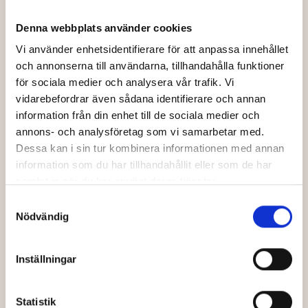
kommande biljettsläpp
Denna webbplats använder cookies
Förnamn
Vi använder enhetsidentifierare för att anpassa innehållet
och annonserna till användarna, tillhandahålla funktioner
för sociala medier och analysera vår trafik. Vi
vidarebefordrar även sådana identifierare och annan
Efternamn
information från din enhet till de sociala medier och
annons- och analysföretag som vi samarbetar med.
Dessa kan i sin tur kombinera informationen med annan
Din e-post
information som du har tillhandahållit eller som de har
samlat in när du har använt deras tjänster.
Samtyckesval
Nödvändig
Jag har läst och godkänner Bio Capitols
*
integritetspolicy
.
Inställningar
Skicka
Statistik