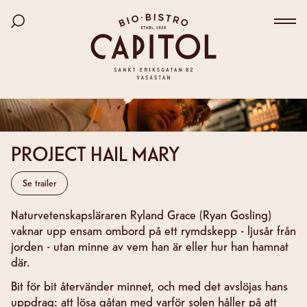
Bio Capitol
Hoppa
Sök bland filmer
till
Väx
huvudinnehåll
PROJECT HAIL MARY
Se trailer
Naturvetenskapsläraren Ryland Grace (Ryan Gosling)
vaknar upp ensam ombord på ett rymdskepp - ljusår från
jorden - utan minne av vem han är eller hur han hamnat
där.
Bit för bit återvänder minnet, och med det avslöjas hans
uppdrag: att lösa gåtan med varför solen håller på att