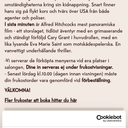
omständigheterna kring sin kidnappning. Snart finner
hans sig på flykt kors och tvärs över USA från både
agenter och poliser.
I sista minuten
är Alfred Hitchcocks mest panoramiska
film - ett storslaget, tidlöst äventyr med en grimaserande
och ständigt förföljd Cary Grant i huvudrollen, med en
lika lysande Eva Marie Saint som motskådespelerska. En
vanvettigt underhållande thriller.
-Vi serverar de förköpta menyerna vid era platser i
salongen,
Dine in serveras ej under frukostvisningar.
- Senast lördag kl.10.00 (dagen innan visningen) måste
din frukostorder vara genomförd vid
förbeställning
.
VÄLKOMNA!
Fler frukostar att boka hittar du här
REGI
Alfred Hitchcock
SPRÅK
Engelska