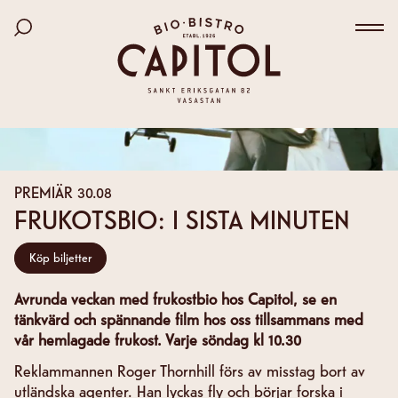
Bio Capitol
Hoppa
Sök bland filmer
till
Väx
huvudinnehåll
PREMIÄR
30.08
FRUKOTSBIO: I SISTA MINUTEN
Köp biljetter
Avrunda veckan med frukostbio hos Capitol, se en
tänkvärd och spännande film hos oss tillsammans med
vår hemlagade frukost. Varje söndag kl 10.30
Reklammannen Roger Thornhill förs av misstag bort av
utländska agenter. Han lyckas fly och börjar forska i