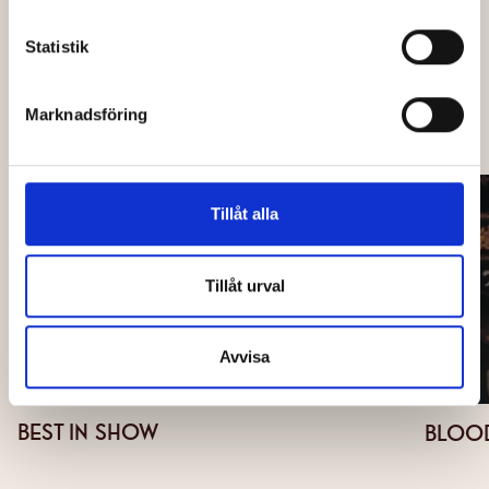
Köp biljetter
Statistik
Marknadsföring
OCKSÅ PÅ CAPITOL
Tillåt alla
Tillåt urval
Avvisa
BEST IN SHOW
BLOOD