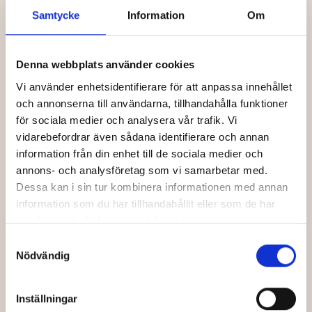
Samtycke
Information
Om
UNDERTEXTER
Svenska
LÄNGD
136
MIN
Denna webbplats använder cookies
Vi använder enhetsidentifierare för att anpassa innehållet
VISA ALLA DETALJER
och annonserna till användarna, tillhandahålla funktioner
för sociala medier och analysera vår trafik. Vi
vidarebefordrar även sådana identifierare och annan
information från din enhet till de sociala medier och
annons- och analysföretag som vi samarbetar med.
Dessa kan i sin tur kombinera informationen med annan
information som du har tillhandahållit eller som de har
KÖP BILJETTER
samlat in när du har använt deras tjänster.
Samtyckesval
SÖN 30 AUG
Nödvändig
10:30
1
SALONG
Inställningar
Salong 1
Frukostbio
EN
TAL
| SV TEXT