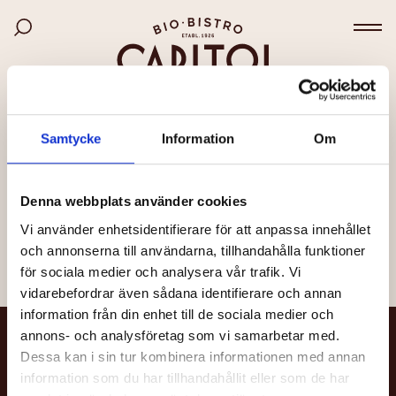
Bio Capitol
Hoppa
Sök bland filmer
till
Väx
huvudinnehåll
SIDAN KUNDE INTE HITTAS
Samtycke
Information
Om
Det kan bero på att länken är felaktig, att sidan har
flyttats eller att den inte längre finns.
Denna webbplats använder cookies
Vi använder enhetsidentifierare för att anpassa innehållet
Till startsidan
och annonserna till användarna, tillhandahålla funktioner
för sociala medier och analysera vår trafik. Vi
vidarebefordrar även sådana identifierare och annan
information från din enhet till de sociala medier och
annons- och analysföretag som vi samarbetar med.
NYHETSBREV
Dessa kan i sin tur kombinera informationen med annan
information som du har tillhandahållit eller som de har
Få nyheter och uppdateringar om din