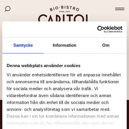
Bio Capitol
Hoppa
Sök bland filmer
till
Väx
huvudinnehåll
SIDAN KUNDE INTE HITTAS
Samtycke
Information
Om
Det kan bero på att länken är felaktig, att sidan har
flyttats eller att den inte längre finns.
Denna webbplats använder cookies
Vi använder enhetsidentifierare för att anpassa innehållet
Till startsidan
och annonserna till användarna, tillhandahålla funktioner
för sociala medier och analysera vår trafik. Vi
vidarebefordrar även sådana identifierare och annan
information från din enhet till de sociala medier och
annons- och analysföretag som vi samarbetar med.
NYHETSBREV
Dessa kan i sin tur kombinera informationen med annan
information som du har tillhandahållit eller som de har
Få nyheter och uppdateringar om din