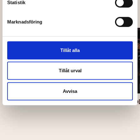
Statistik
OCKSÅ PÅ CAPITOL
Marknadsföring
Tillåt alla
Tillåt urval
Avvisa
BEST IN SHOW
BLOOD