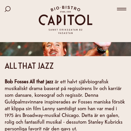
Bio Capitol
Hoppa
Sök bland filmer
till
Väx
huvudinnehåll
ALL THAT JAZZ
Bob Fosses All that jazz
är ett halvt självbiografisk
musikaliskt drama baserat på regissörens liv och karriär
som dansare, koreograf och regissör. Denna
Guldpalmsvinnare inspirerades av Fosses maniska försök
att klippa sin film Lenny samtidigt som han var med i
1975 års Broadway-musikal Chicago. Detta är en galen,
rolig och fantasifull musikal - dessutom Stanley Kubricks
personliga favorit när den gavs ut.