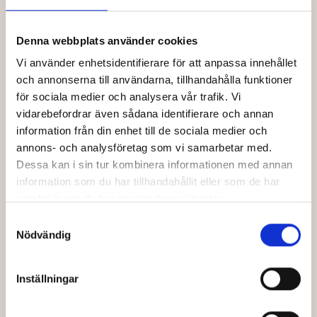
Prenumerera på nyhetsbrevet och få information om
kommande biljettsläpp
Denna webbplats använder cookies
Vi använder enhetsidentifierare för att anpassa innehållet
Förnamn
och annonserna till användarna, tillhandahålla funktioner
för sociala medier och analysera vår trafik. Vi
vidarebefordrar även sådana identifierare och annan
Efternamn
information från din enhet till de sociala medier och
annons- och analysföretag som vi samarbetar med.
Dessa kan i sin tur kombinera informationen med annan
information som du har tillhandahållit eller som de har
Din e-post
samlat in när du har använt deras tjänster.
Samtyckesval
Nödvändig
Jag har läst och godkänner Bio Capitols
*
integritetspolicy
.
Inställningar
Skicka