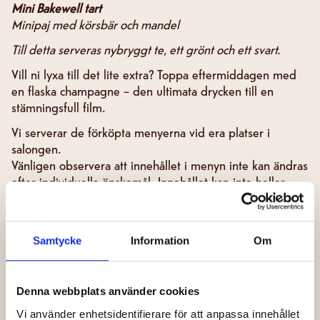
Mini Bakewell tart
Minipaj med körsbär och mandel
Till detta serveras nybryggt te, ett grönt och ett svart.
Vill ni lyxa till det lite extra? Toppa eftermiddagen med
en flaska champagne – den ultimata drycken till en
stämningsfull film.
Vi serverar de förköpta menyerna vid era platser i
salongen.
Vänligen observera att innehållet i menyn inte kan ändras
efter individuella önskemål. Innehållet kan inte heller
ändras till gluten- och/eller laktosfria alternativ.
VÄLKOMNA!
Samtycke
Information
Om
OBS!
Senast kl. 21.00 på tisdagen i samma vecka som
biovisningen måste din beställning av Afternoon tea-
paket vara registrerad.
Denna webbplats använder cookies
Ett fåtal Afternoon tea-paket finns att köpa på plats hos
Vi använder enhetsidentifierare för att anpassa innehållet