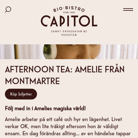
Bio Capitol
Hoppa
Sök bland filmer
till
Väx
huvudinnehåll
AFTERNOON TEA: AMELIE FRÅN
MONTMARTRE
Köp biljetter
Följ med
in i Amelies magiska värld!
Amelie arbetar på ett café och hyr en lägenhet. Livet
verkar OK, men lite tråkigt eftersom hon är väldigt
ensam. En dag förändras allting… av en händelse tappar