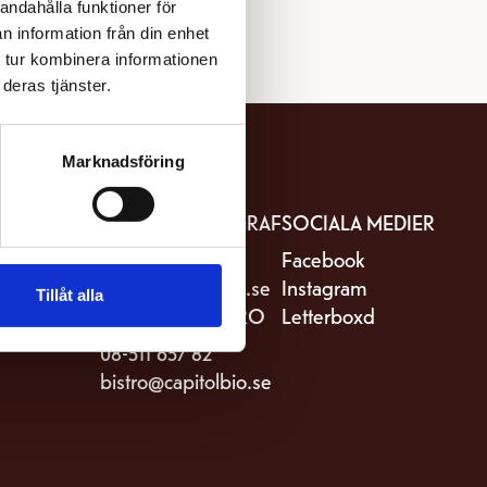
andahålla funktioner för
n information från din enhet
 tur kombinera informationen
deras tjänster.
Marknadsföring
IT
KONTAKTA BIOGRAF
SOCIALA MEDIER
stro Capitol
08-511 657 81
Facebook
riksgatan 82
kassa@capitolbio.se
Instagram
Tillåt alla
Stockholm
KONTAKTA BISTRO
Letterboxd
08-511 657 82
bistro@capitolbio.se