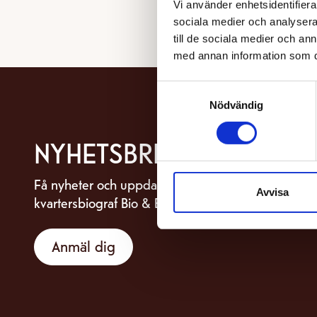
Vi använder enhetsidentifierar
sociala medier och analysera 
till de sociala medier och a
med annan information som du 
Samtyckesval
Nödvändig
NYHETSBREV
Få nyheter och uppdateringar om din
Avvisa
kvartersbiograf Bio & Bistro Capitol.
Anmäl dig