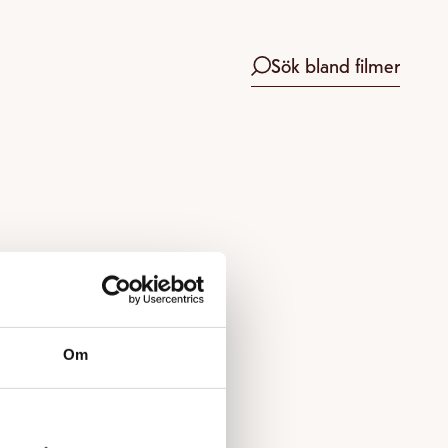
Sök bland filmer
Om
 boka.