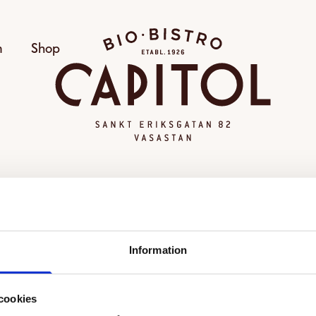
Bio Capitol
m
Shop
OGILTIG VISNING
Information
alda visningen kunde inte hittas eller går inte längre att
Se alla filmer
cookies