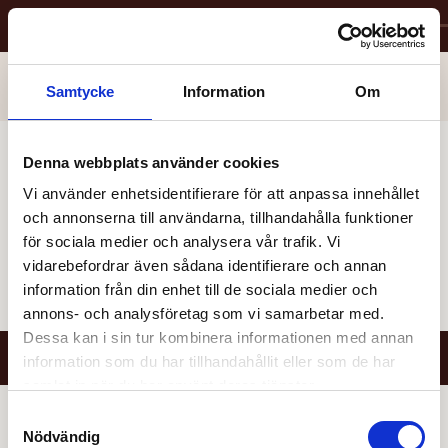
1.
Välj platser
Bio Capitol
BUGSY MALONE (1976)
Visa detaljer
4
SALONG
Samtycke
Information
Om
Tis. 25.08.2026
18:00
EN TAL
| EN TEXT
SALONG 4
Denna webbplats använder cookies
BIODUK
Vi använder enhetsidentifierare för att anpassa innehållet
och annonserna till användarna, tillhandahålla funktioner
11
15
18
7
3
8
12
16
19
4
3
4
2
1
5
för sociala medier och analysera vår trafik. Vi
Ditt val
Dine-in
Platskategori A
vidarebefordrar även sådana identifierare och annan
Upptagen
Rullstol
Platskategori B
information från din enhet till de sociala medier och
Soffa
Platskategori C
9
13
5
1
10
14
17
6
2
annons- och analysföretag som vi samarbetar med.
Dessa kan i sin tur kombinera informationen med annan
ATT BETALA:
0,00kr
information som du har tillhandahållit eller som de har
Vis
samlat in när du har använt deras tjänster.
Samtyckesval
Nödvändig