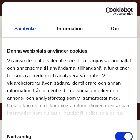
1.
Välj platser
Bio Capitol
BLOODSPORT (1988)
Visa detaljer
4
SALONG
Samtycke
Information
Om
Sön. 23.08.2026
20:00
EN TAL
| EN TEXT
SALONG 4
Denna webbplats använder cookies
BIODUK
Vi använder enhetsidentifierare för att anpassa innehållet
och annonserna till användarna, tillhandahålla funktioner
11
15
18
7
3
8
12
16
19
4
3
4
2
1
5
för sociala medier och analysera vår trafik. Vi
Ditt val
Dine-in
Platskategori A
vidarebefordrar även sådana identifierare och annan
Upptagen
Rullstol
Platskategori B
information från din enhet till de sociala medier och
Soffa
Platskategori C
9
13
5
1
10
14
17
6
2
annons- och analysföretag som vi samarbetar med.
Dessa kan i sin tur kombinera informationen med annan
ATT BETALA:
0,00kr
information som du har tillhandahållit eller som de har
Vis
samlat in när du har använt deras tjänster.
Samtyckesval
Nödvändig