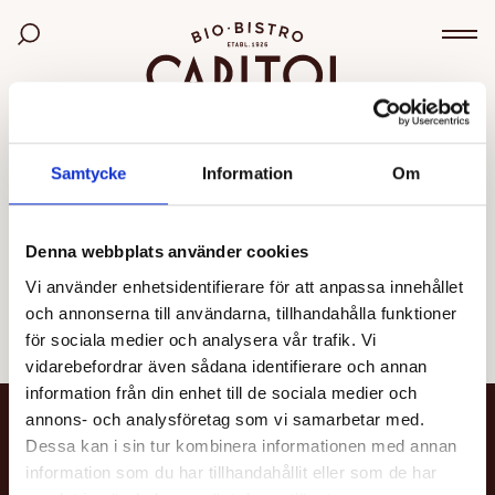
Bio Capitol
Sök bland filmer
Väx
OGILTIG VISNING
Samtycke
Information
Om
Den valda visningen kunde inte hittas eller går inte
längre att boka.
Denna webbplats använder cookies
Vi använder enhetsidentifierare för att anpassa innehållet
Se alla filmer
och annonserna till användarna, tillhandahålla funktioner
för sociala medier och analysera vår trafik. Vi
vidarebefordrar även sådana identifierare och annan
information från din enhet till de sociala medier och
annons- och analysföretag som vi samarbetar med.
NYHETSBREV
Dessa kan i sin tur kombinera informationen med annan
information som du har tillhandahållit eller som de har
Få nyheter och uppdateringar om din