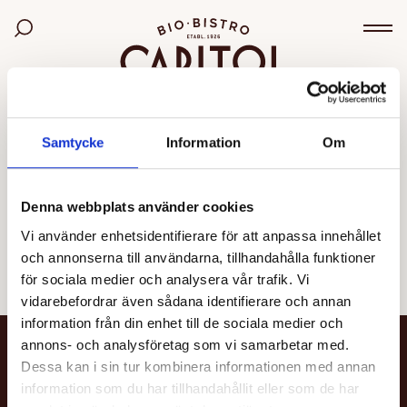
Bio Capitol
Sök bland filmer
Väx
OGILTIG VISNING
Samtycke
Information
Om
Den valda visningen kunde inte hittas eller går inte
längre att boka.
Denna webbplats använder cookies
Vi använder enhetsidentifierare för att anpassa innehållet
Se alla filmer
och annonserna till användarna, tillhandahålla funktioner
för sociala medier och analysera vår trafik. Vi
vidarebefordrar även sådana identifierare och annan
information från din enhet till de sociala medier och
annons- och analysföretag som vi samarbetar med.
NYHETSBREV
Dessa kan i sin tur kombinera informationen med annan
information som du har tillhandahållit eller som de har
Få nyheter och uppdateringar om din