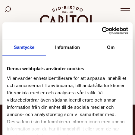
Bio Capitol
Sök bland filmer
Väx
OGILTIG VISNING
Samtycke
Information
Om
Den valda visningen kunde inte hittas eller går inte
längre att boka.
Denna webbplats använder cookies
Vi använder enhetsidentifierare för att anpassa innehållet
Se alla filmer
och annonserna till användarna, tillhandahålla funktioner
för sociala medier och analysera vår trafik. Vi
vidarebefordrar även sådana identifierare och annan
information från din enhet till de sociala medier och
annons- och analysföretag som vi samarbetar med.
NYHETSBREV
Dessa kan i sin tur kombinera informationen med annan
information som du har tillhandahållit eller som de har
Få nyheter och uppdateringar om din