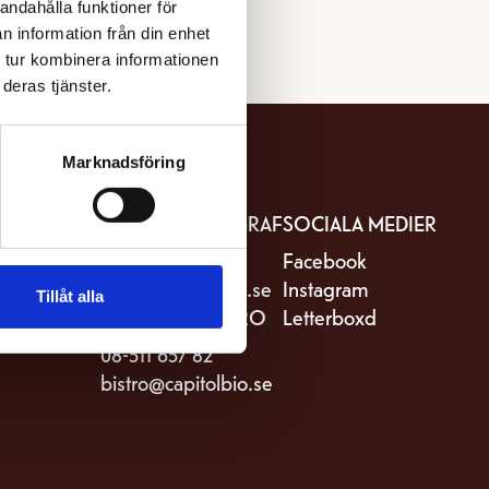
andahålla funktioner för
n information från din enhet
 tur kombinera informationen
deras tjänster.
Marknadsföring
IT
KONTAKTA BIOGRAF
SOCIALA MEDIER
stro Capitol
08-511 657 81
Facebook
riksgatan 82
kassa@capitolbio.se
Instagram
Tillåt alla
Stockholm
KONTAKTA BISTRO
Letterboxd
08-511 657 82
bistro@capitolbio.se