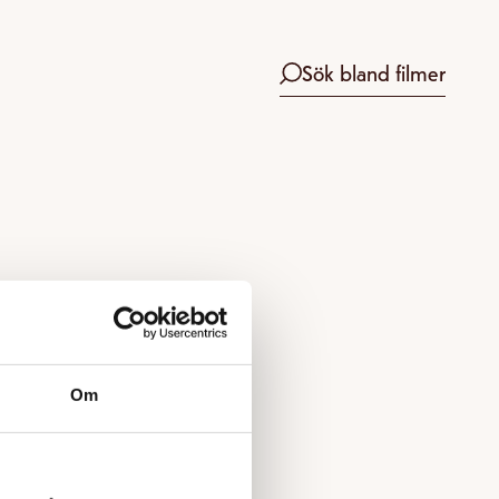
Sök bland filmer
Om
 boka.