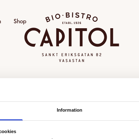
Bio Capitol
m
Shop
OGILTIG VISNING
Information
alda visningen kunde inte hittas eller går inte längre att
Se alla filmer
cookies