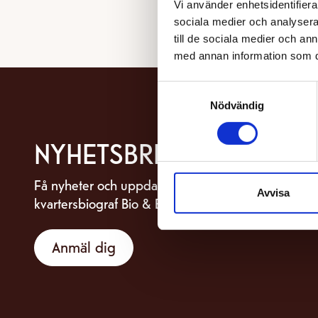
Vi använder enhetsidentifierar
sociala medier och analysera 
till de sociala medier och a
med annan information som du 
Samtyckesval
Nödvändig
NYHETSBREV
Få nyheter och uppdateringar om din
Avvisa
kvartersbiograf Bio & Bistro Capitol.
Anmäl dig