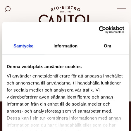
Bio Capitol
Sök bland filmer
Väx
OGILTIG VISNING
Samtycke
Information
Om
Den valda visningen kunde inte hittas eller går inte
längre att boka.
Denna webbplats använder cookies
Vi använder enhetsidentifierare för att anpassa innehållet
Se alla filmer
och annonserna till användarna, tillhandahålla funktioner
för sociala medier och analysera vår trafik. Vi
vidarebefordrar även sådana identifierare och annan
information från din enhet till de sociala medier och
annons- och analysföretag som vi samarbetar med.
NYHETSBREV
Dessa kan i sin tur kombinera informationen med annan
information som du har tillhandahållit eller som de har
Få nyheter och uppdateringar om din