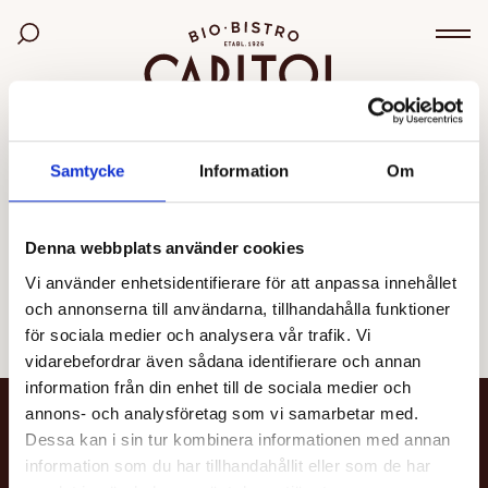
Bio Capitol
Sök bland filmer
Väx
OGILTIG VISNING
Samtycke
Information
Om
Den valda visningen kunde inte hittas eller går inte
längre att boka.
Denna webbplats använder cookies
Vi använder enhetsidentifierare för att anpassa innehållet
Se alla filmer
och annonserna till användarna, tillhandahålla funktioner
för sociala medier och analysera vår trafik. Vi
vidarebefordrar även sådana identifierare och annan
information från din enhet till de sociala medier och
annons- och analysföretag som vi samarbetar med.
NYHETSBREV
Dessa kan i sin tur kombinera informationen med annan
information som du har tillhandahållit eller som de har
Få nyheter och uppdateringar om din