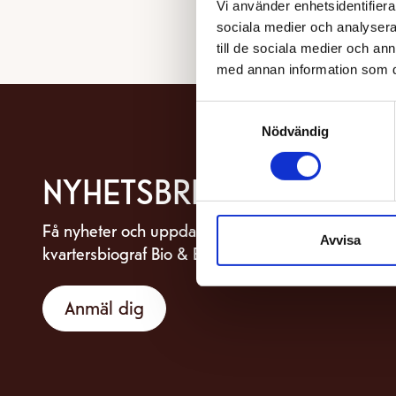
Vi använder enhetsidentifierar
sociala medier och analysera 
till de sociala medier och a
med annan information som du 
Samtyckesval
Nödvändig
NYHETSBREV
Få nyheter och uppdateringar om din
Avvisa
kvartersbiograf Bio & Bistro Capitol.
Anmäl dig