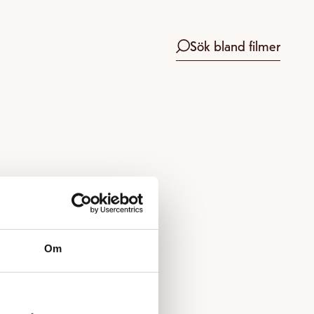
Sök bland filmer
Om
 boka.