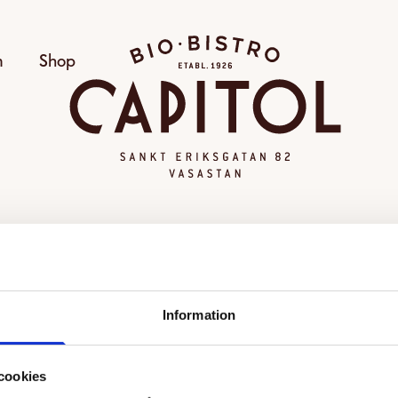
Bio Capitol
m
Shop
OGILTIG VISNING
Information
alda visningen kunde inte hittas eller går inte längre att
Se alla filmer
cookies