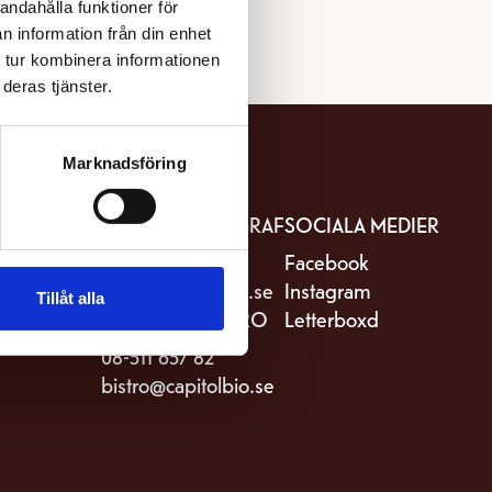
andahålla funktioner för
n information från din enhet
 tur kombinera informationen
deras tjänster.
Marknadsföring
IT
KONTAKTA BIOGRAF
SOCIALA MEDIER
stro Capitol
08-511 657 81
Facebook
riksgatan 82
kassa@capitolbio.se
Instagram
Tillåt alla
Stockholm
KONTAKTA BISTRO
Letterboxd
08-511 657 82
bistro@capitolbio.se