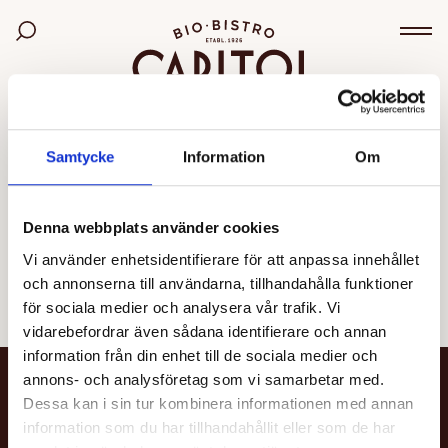
Bio Capitol
Sök bland filmer
Väx
OGILTIG VISNING
Samtycke
Information
Om
Den valda visningen kunde inte hittas eller går inte
längre att boka.
Denna webbplats använder cookies
Vi använder enhetsidentifierare för att anpassa innehållet
Se alla filmer
och annonserna till användarna, tillhandahålla funktioner
för sociala medier och analysera vår trafik. Vi
vidarebefordrar även sådana identifierare och annan
information från din enhet till de sociala medier och
annons- och analysföretag som vi samarbetar med.
NYHETSBREV
Dessa kan i sin tur kombinera informationen med annan
information som du har tillhandahållit eller som de har
Få nyheter och uppdateringar om din