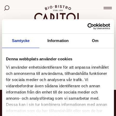
Bio Capitol
Sök bland filmer
Väx
OGILTIG VISNING
Samtycke
Information
Om
Den valda visningen kunde inte hittas eller går inte
längre att boka.
Denna webbplats använder cookies
Vi använder enhetsidentifierare för att anpassa innehållet
Se alla filmer
och annonserna till användarna, tillhandahålla funktioner
för sociala medier och analysera vår trafik. Vi
vidarebefordrar även sådana identifierare och annan
information från din enhet till de sociala medier och
annons- och analysföretag som vi samarbetar med.
NYHETSBREV
Dessa kan i sin tur kombinera informationen med annan
information som du har tillhandahållit eller som de har
Få nyheter och uppdateringar om din