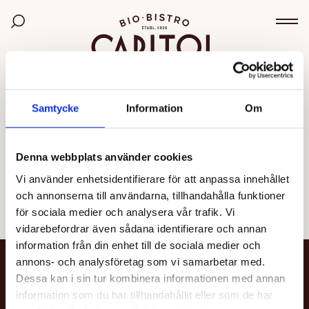
Bio Capitol
Sök bland filmer
Väx
OGILTIG VISNING
Samtycke
Information
Om
Den valda visningen kunde inte hittas eller går inte
längre att boka.
Denna webbplats använder cookies
Vi använder enhetsidentifierare för att anpassa innehållet
Se alla filmer
och annonserna till användarna, tillhandahålla funktioner
för sociala medier och analysera vår trafik. Vi
vidarebefordrar även sådana identifierare och annan
information från din enhet till de sociala medier och
annons- och analysföretag som vi samarbetar med.
NYHETSBREV
Dessa kan i sin tur kombinera informationen med annan
information som du har tillhandahållit eller som de har
Få nyheter och uppdateringar om din