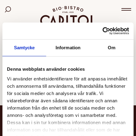
Bio Capitol
Sök bland filmer
Väx
OGILTIG VISNING
Samtycke
Information
Om
Den valda visningen kunde inte hittas eller går inte
längre att boka.
Denna webbplats använder cookies
Vi använder enhetsidentifierare för att anpassa innehållet
Se alla filmer
och annonserna till användarna, tillhandahålla funktioner
för sociala medier och analysera vår trafik. Vi
vidarebefordrar även sådana identifierare och annan
information från din enhet till de sociala medier och
annons- och analysföretag som vi samarbetar med.
NYHETSBREV
Dessa kan i sin tur kombinera informationen med annan
information som du har tillhandahållit eller som de har
Få nyheter och uppdateringar om din