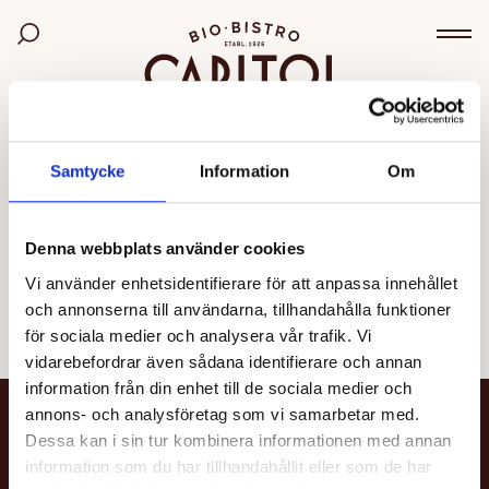
Bio Capitol
Sök bland filmer
Väx
OGILTIG VISNING
Samtycke
Information
Om
Den valda visningen kunde inte hittas eller går inte
längre att boka.
Denna webbplats använder cookies
Vi använder enhetsidentifierare för att anpassa innehållet
Se alla filmer
och annonserna till användarna, tillhandahålla funktioner
för sociala medier och analysera vår trafik. Vi
vidarebefordrar även sådana identifierare och annan
information från din enhet till de sociala medier och
annons- och analysföretag som vi samarbetar med.
NYHETSBREV
Dessa kan i sin tur kombinera informationen med annan
information som du har tillhandahållit eller som de har
Få nyheter och uppdateringar om din