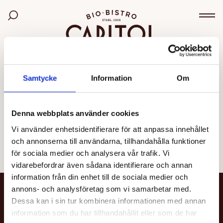
Bio Capitol
Sök bland filmer
Väx
OGILTIG VISNING
Samtycke
Information
Om
Den valda visningen kunde inte hittas eller går inte
längre att boka.
Denna webbplats använder cookies
Vi använder enhetsidentifierare för att anpassa innehållet
Se alla filmer
och annonserna till användarna, tillhandahålla funktioner
för sociala medier och analysera vår trafik. Vi
vidarebefordrar även sådana identifierare och annan
information från din enhet till de sociala medier och
annons- och analysföretag som vi samarbetar med.
NYHETSBREV
Dessa kan i sin tur kombinera informationen med annan
information som du har tillhandahållit eller som de har
Få nyheter och uppdateringar om din