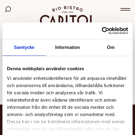
Bio Capitol
Sök bland filmer
Väx
OGILTIG VISNING
Samtycke
Information
Om
Den valda visningen kunde inte hittas eller går inte
längre att boka.
Denna webbplats använder cookies
Vi använder enhetsidentifierare för att anpassa innehållet
Se alla filmer
och annonserna till användarna, tillhandahålla funktioner
för sociala medier och analysera vår trafik. Vi
vidarebefordrar även sådana identifierare och annan
information från din enhet till de sociala medier och
annons- och analysföretag som vi samarbetar med.
NYHETSBREV
Dessa kan i sin tur kombinera informationen med annan
information som du har tillhandahållit eller som de har
Få nyheter och uppdateringar om din