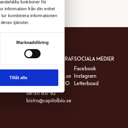
andahålla funktioner för
n information från din enhet
 tur kombinera informationen
deras tjänster.
Marknadsföring
IT
KONTAKTA BIOGRAF
SOCIALA MEDIER
stro Capitol
08-511 657 81
Facebook
riksgatan 82
kassa@capitolbio.se
Instagram
Tillåt alla
Stockholm
KONTAKTA BISTRO
Letterboxd
08-511 657 82
bistro@capitolbio.se