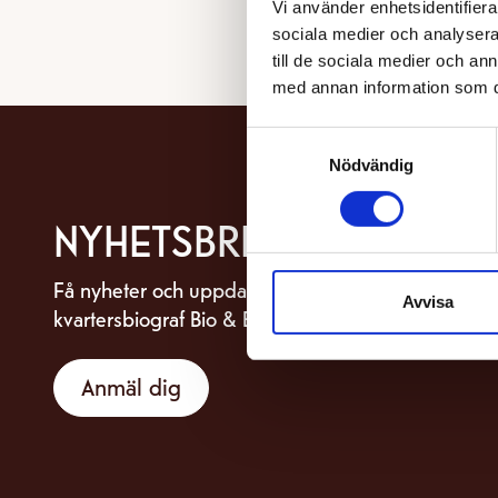
Vi använder enhetsidentifierar
sociala medier och analysera 
till de sociala medier och a
med annan information som du 
Samtyckesval
Nödvändig
NYHETSBREV
Få nyheter och uppdateringar om din
Avvisa
kvartersbiograf Bio & Bistro Capitol.
Anmäl dig