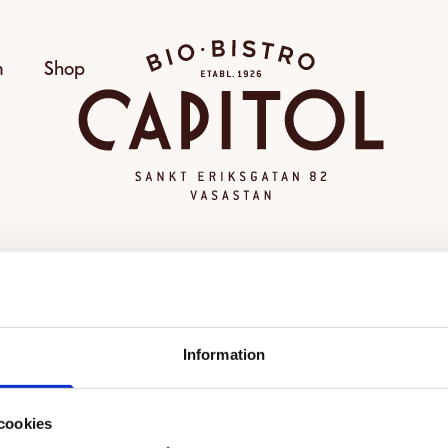
Bio Capitol
m
Shop
OGILTIG VISNING
Information
alda visningen kunde inte hittas eller går inte längre att
Se alla filmer
cookies