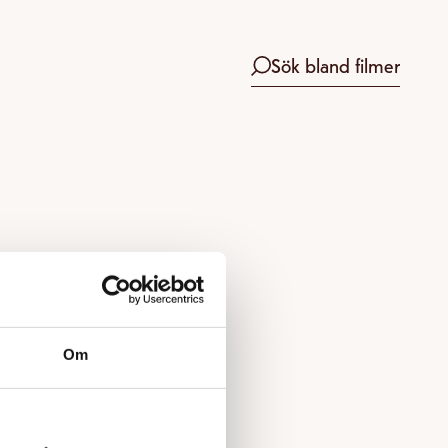
Sök bland filmer
Om
 boka.