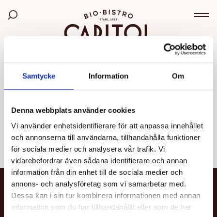
Bio Capitol
Sök bland filmer
Väx
OGILTIG VISNING
Samtycke
Information
Om
Den valda visningen kunde inte hittas eller går inte
längre att boka.
Denna webbplats använder cookies
Vi använder enhetsidentifierare för att anpassa innehållet
Se alla filmer
och annonserna till användarna, tillhandahålla funktioner
för sociala medier och analysera vår trafik. Vi
vidarebefordrar även sådana identifierare och annan
information från din enhet till de sociala medier och
annons- och analysföretag som vi samarbetar med.
NYHETSBREV
Dessa kan i sin tur kombinera informationen med annan
information som du har tillhandahållit eller som de har
Få nyheter och uppdateringar om din