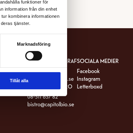
andahålla funktioner för
n information från din enhet
 tur kombinera informationen
deras tjänster.
Marknadsföring
IT
KONTAKTA BIOGRAF
SOCIALA MEDIER
stro Capitol
08-511 657 81
Facebook
riksgatan 82
kassa@capitolbio.se
Instagram
Tillåt alla
Stockholm
KONTAKTA BISTRO
Letterboxd
08-511 657 82
bistro@capitolbio.se