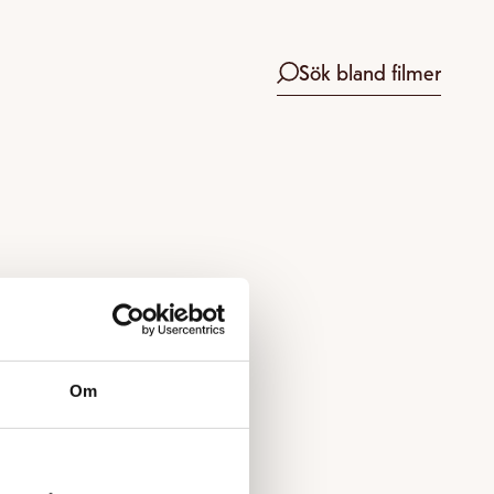
Sök bland filmer
Om
 boka.