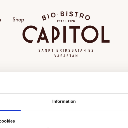
Bio Capitol
m
Shop
OGILTIG VISNING
Information
alda visningen kunde inte hittas eller går inte längre att
Se alla filmer
cookies