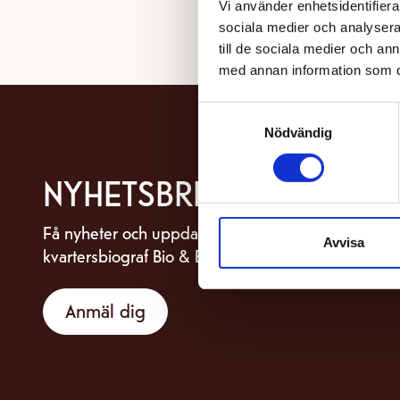
Vi använder enhetsidentifierar
sociala medier och analysera 
till de sociala medier och a
med annan information som du 
Samtyckesval
Nödvändig
NYHETSBREV
Få nyheter och uppdateringar om din
Avvisa
kvartersbiograf Bio & Bistro Capitol.
Anmäl dig