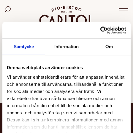
Bio Capitol
Sök bland filmer
Väx
OGILTIG VISNING
Samtycke
Information
Om
Den valda visningen kunde inte hittas eller går inte
längre att boka.
Denna webbplats använder cookies
Vi använder enhetsidentifierare för att anpassa innehållet
Se alla filmer
och annonserna till användarna, tillhandahålla funktioner
för sociala medier och analysera vår trafik. Vi
vidarebefordrar även sådana identifierare och annan
information från din enhet till de sociala medier och
annons- och analysföretag som vi samarbetar med.
NYHETSBREV
Dessa kan i sin tur kombinera informationen med annan
information som du har tillhandahållit eller som de har
Få nyheter och uppdateringar om din