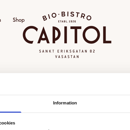
Bio Capitol
m
Shop
OGILTIG VISNING
Information
alda visningen kunde inte hittas eller går inte längre att
Se alla filmer
cookies