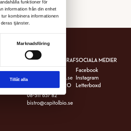
andahålla funktioner för
n information från din enhet
 tur kombinera informationen
deras tjänster.
Marknadsföring
IT
KONTAKTA BIOGRAF
SOCIALA MEDIER
stro Capitol
08-511 657 81
Facebook
riksgatan 82
kassa@capitolbio.se
Instagram
Tillåt alla
Stockholm
KONTAKTA BISTRO
Letterboxd
08-511 657 82
bistro@capitolbio.se