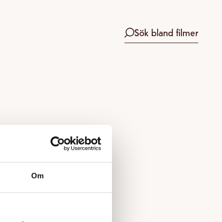
Sök bland filmer
Om
 boka.