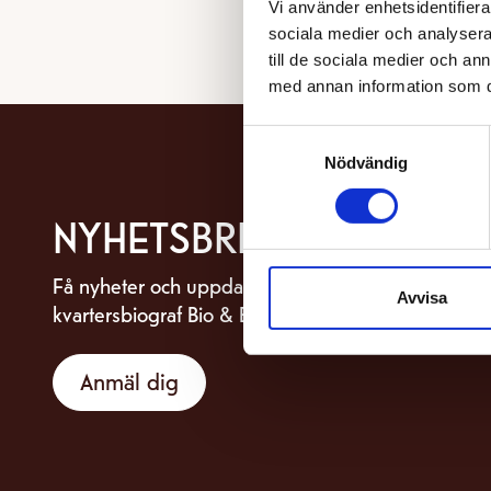
Vi använder enhetsidentifierar
sociala medier och analysera 
till de sociala medier och a
med annan information som du 
Samtyckesval
Nödvändig
NYHETSBREV
Få nyheter och uppdateringar om din
Avvisa
kvartersbiograf Bio & Bistro Capitol.
Anmäl dig