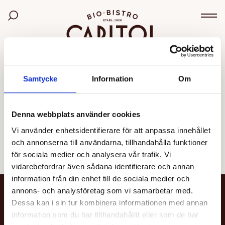
Bio Capitol
Sök bland filmer
Väx
OGILTIG VISNING
Samtycke
Information
Om
Den valda visningen kunde inte hittas eller går inte
längre att boka.
Denna webbplats använder cookies
Vi använder enhetsidentifierare för att anpassa innehållet
Se alla filmer
och annonserna till användarna, tillhandahålla funktioner
för sociala medier och analysera vår trafik. Vi
vidarebefordrar även sådana identifierare och annan
information från din enhet till de sociala medier och
annons- och analysföretag som vi samarbetar med.
NYHETSBREV
Dessa kan i sin tur kombinera informationen med annan
information som du har tillhandahållit eller som de har
Få nyheter och uppdateringar om din