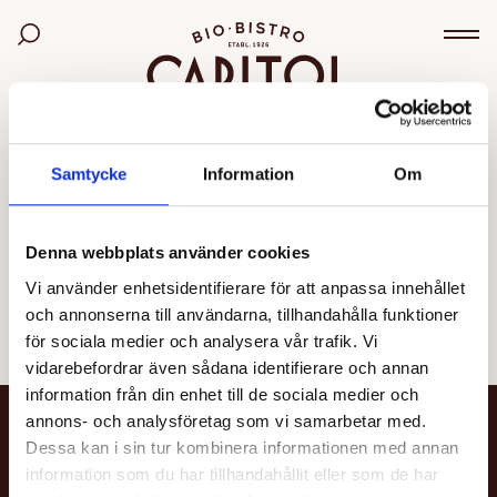
Bio Capitol
Sök bland filmer
Väx
OGILTIG VISNING
Samtycke
Information
Om
Den valda visningen kunde inte hittas eller går inte
längre att boka.
Denna webbplats använder cookies
Vi använder enhetsidentifierare för att anpassa innehållet
Se alla filmer
och annonserna till användarna, tillhandahålla funktioner
för sociala medier och analysera vår trafik. Vi
vidarebefordrar även sådana identifierare och annan
information från din enhet till de sociala medier och
annons- och analysföretag som vi samarbetar med.
NYHETSBREV
Dessa kan i sin tur kombinera informationen med annan
information som du har tillhandahållit eller som de har
Få nyheter och uppdateringar om din