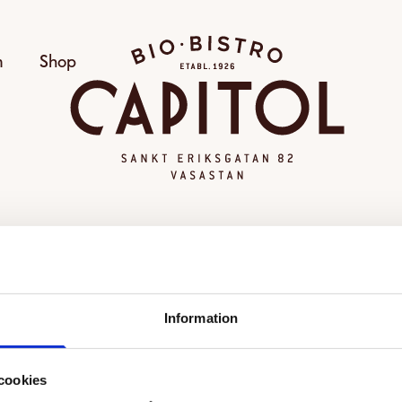
Bio Capitol
m
Shop
OGILTIG VISNING
Information
alda visningen kunde inte hittas eller går inte längre att
Se alla filmer
cookies