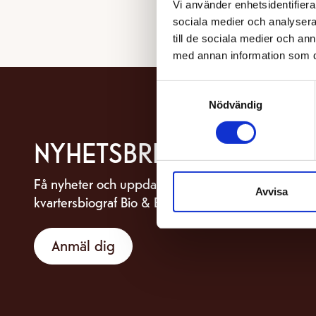
Vi använder enhetsidentifierar
sociala medier och analysera 
till de sociala medier och a
med annan information som du 
Samtyckesval
Nödvändig
NYHETSBREV
Få nyheter och uppdateringar om din
Avvisa
kvartersbiograf Bio & Bistro Capitol.
Anmäl dig