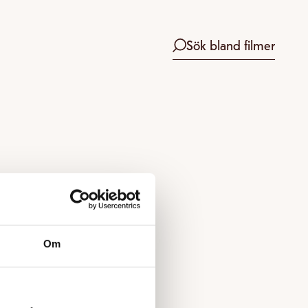
Sök bland filmer
Om
 boka.