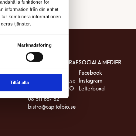
andahålla funktioner för
n information från din enhet
 tur kombinera informationen
deras tjänster.
Marknadsföring
IT
KONTAKTA BIOGRAF
SOCIALA MEDIER
stro Capitol
08-511 657 81
Facebook
riksgatan 82
kassa@capitolbio.se
Instagram
Tillåt alla
Stockholm
KONTAKTA BISTRO
Letterboxd
08-511 657 82
bistro@capitolbio.se